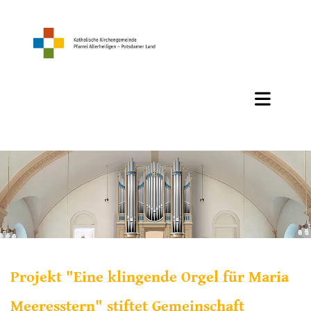
Projekt "Eine klingende Orgel für Maria
Meeresstern" stiftet Gemeinschaft