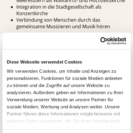
Meeresstern als Wallfahrts- und Hochzeitskirche
Integration in die Stadtgesellschaft als
Konzertkirche
Verbindung von Menschen durch das
gemeinsame Musizieren und Musik hören
So können Sie uns unterstützen
Diese Webseite verwendet Cookies
Wir verwenden Cookies, um Inhalte und Anzeigen zu
Besuchen
personalisieren, Funktionen für soziale Medien anbieten
zu können und die Zugriffe auf unsere Website zu
analysieren. Außerdem geben wir Informationen zu Ihrer
Besuchen Sie unsere Gottesdienste oder
Veranstaltungen und lassen Sie sich von der
Verwendung unserer Website an unsere Partner für
Atmosphäre und Gemeinschaft berühren.
soziale Medien, Werbung und Analysen weiter. Unsere
Partner führen diese Informationen möglicherweise mit
Spenden
weiteren Daten zusammen, die Sie ihnen bereitgestellt
haben oder die sie im Rahmen Ihrer Nutzung der Dienste
Unterstützen Sie unser Projekt mit einer Spende oder