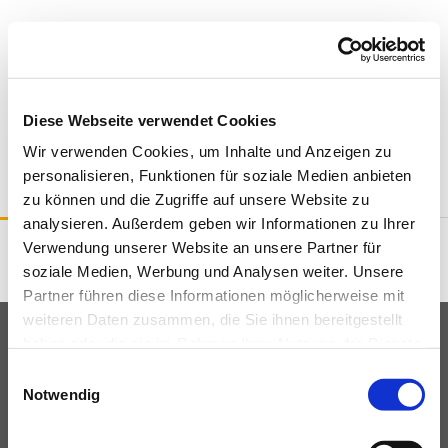
Diese Webseite verwendet Cookies
Wir verwenden Cookies, um Inhalte und Anzeigen zu
personalisieren, Funktionen für soziale Medien anbieten
zu können und die Zugriffe auf unsere Website zu
analysieren. Außerdem geben wir Informationen zu Ihrer
Verwendung unserer Website an unsere Partner für
Haussegnung
soziale Medien, Werbung und Analysen weiter. Unsere
Partner führen diese Informationen möglicherweise mit
weiteren Daten zusammen, die Sie ihnen bereitgestellt
Katholische Kirchengemeinde
haben oder die sie im Rahmen Ihrer Nutzung der Dienste
Pfarrei Allerheiligen - Potsdamer Land
gesammelt haben.
E
Am Bassin 2, 14467 Potsdam
Notwendig
i
n
0331 / 230 799-0
w