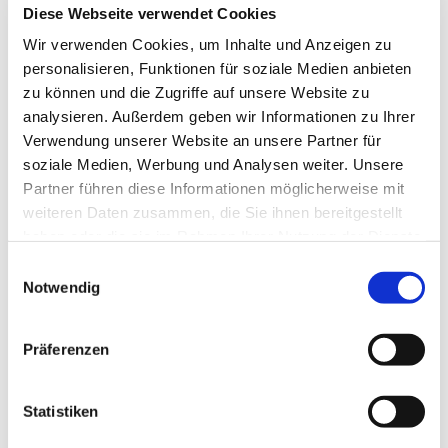
Diese Webseite verwendet Cookies
Wir verwenden Cookies, um Inhalte und Anzeigen zu
personalisieren, Funktionen für soziale Medien anbieten
zu können und die Zugriffe auf unsere Website zu
analysieren. Außerdem geben wir Informationen zu Ihrer
Verwendung unserer Website an unsere Partner für
soziale Medien, Werbung und Analysen weiter. Unsere
Partner führen diese Informationen möglicherweise mit
weiteren Daten zusammen, die Sie ihnen bereitgestellt
haben oder die sie im Rahmen Ihrer Nutzung der Dienste
gesammelt haben.
E
Firmung
Notwendig
i
n
Weiterlesen
w
Präferenzen
i
l
l
Statistiken
i