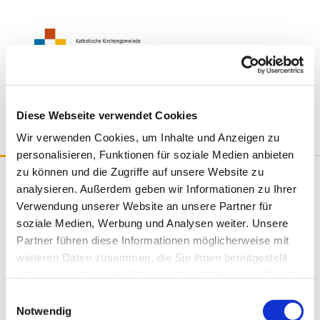
Diese Webseite verwendet Cookies
Wir verwenden Cookies, um Inhalte und Anzeigen zu
personalisieren, Funktionen für soziale Medien anbieten
zu können und die Zugriffe auf unsere Website zu
Seniorenheim St.
analysieren. Außerdem geben wir Informationen zu Ihrer
Verwendung unserer Website an unsere Partner für
Franziskus
soziale Medien, Werbung und Analysen weiter. Unsere
Partner führen diese Informationen möglicherweise mit
weiteren Daten zusammen, die Sie ihnen bereitgestellt
Das St. Franziskus Seniorenpflegeheim der Alexianer
haben oder die sie im Rahmen Ihrer Nutzung der Dienste
verfügt über 60 vollstationäre Pflegeplätze und sechs
Plätze für Kurzzeitpflege. Zusätzlich bietet es einen
gesammelt haben.
E
Komfortbereich mit 66 Einzelzimmern und gehobener
Notwendig
i
Ausstattung.