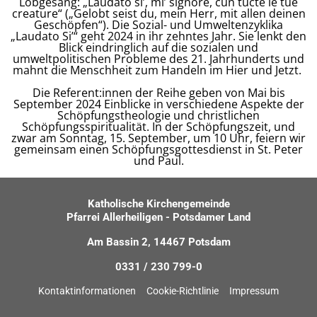
Lobgesang: „Laudato si’, mi’ signore, cun tucte le tue
creature“ („Gelobt seist du, mein Herr, mit allen deinen
Geschöpfen“). Die Sozial- und Umweltenzyklika
„Laudato Si’“ geht 2024 in ihr zehntes Jahr. Sie lenkt den
Blick eindringlich auf die sozialen und
umweltpolitischen Probleme des 21. Jahrhunderts und
mahnt die Menschheit zum Handeln im Hier und Jetzt.
Die Referent:innen der Reihe geben von Mai bis
September 2024 Einblicke in verschiedene Aspekte der
Schöpfungstheologie und christlichen
Schöpfungsspiritualität. In der Schöpfungszeit, und
zwar am Sonntag, 15. September, um 10 Uhr, feiern wir
gemeinsam einen Schöpfungsgottesdienst in St. Peter
und Paul.
Katholische Kirchengemeinde
Pfarrei Allerheiligen - Potsdamer Land
Am Bassin 2, 14467 Potsdam
0331 / 230 799-0
Kontaktinformationen
Cookie-Richtlinie
Impressum