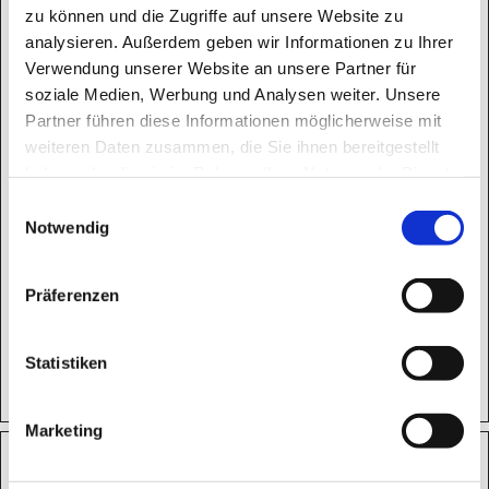
zu können und die Zugriffe auf unsere Website zu
analysieren. Außerdem geben wir Informationen zu Ihrer
Verwendung unserer Website an unsere Partner für
soziale Medien, Werbung und Analysen weiter. Unsere
Partner führen diese Informationen möglicherweise mit
weiteren Daten zusammen, die Sie ihnen bereitgestellt
haben oder die sie im Rahmen Ihrer Nutzung der Dienste
gesammelt haben.
E
Notwendig
i
n
w
Präferenzen
i
l
l
Statistiken
i
g
Marketing
u
n