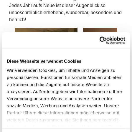
Jedes Jahr aufs Neue ist dieser Augenblick so
unbeschreiblich erhebend, wunderbar, besonders und
herrlich!
Diese Webseite verwendet Cookies
Wir verwenden Cookies, um Inhalte und Anzeigen zu
personalisieren, Funktionen für soziale Medien anbieten
Von den insgesamt 14 Erwachsenen, die sich im
zu können und die Zugriffe auf unsere Website zu
Einfach- Katholisch-Kurs auf ihre Taufe/Firmung
analysieren. Außerdem geben wir Informationen zu Ihrer
vorbereitet hatten, fand für vier von ihnen die mit
Verwendung unserer Website an unsere Partner für
Sehnsucht erwartete Feier in St. Cäcilia statt.
soziale Medien, Werbung und Analysen weiter. Unsere
Partner führen diese Informationen möglicherweise mit
weiteren Daten zusammen, die Sie ihnen bereitgestellt
haben oder die sie im Rahmen Ihrer Nutzung der Dienste