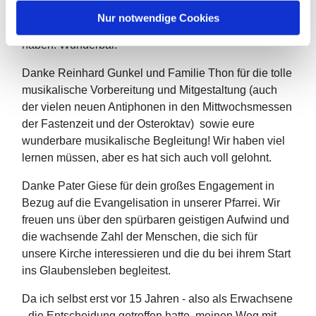
Oder bereits die großen Fürbitten am Karfreitag, die
l
Nur notwendige Cookies
Karin und Pater Giese wechselweise gesungen
haben. Wunderbar.
Danke Reinhard Gunkel und Familie Thon für die tolle
musikalische Vorbereitung und Mitgestaltung (auch
der vielen neuen Antiphonen in den Mittwochsmessen
der Fastenzeit und der Osteroktav) sowie eure
wunderbare musikalische Begleitung! Wir haben viel
lernen müssen, aber es hat sich auch voll gelohnt.
Danke Pater Giese für dein großes Engagement in
Bezug auf die Evangelisation in unserer Pfarrei. Wir
freuen uns über den spürbaren geistigen Aufwind und
die wachsende Zahl der Menschen, die sich für
unsere Kirche interessieren und die du bei ihrem Start
ins Glaubensleben begleitest.
Da ich selbst erst vor 15 Jahren - also als Erwachsene
- die Entscheidung getroffen hatte, meinen Weg mit